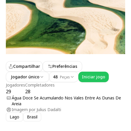
Compartilhar
Preferências
Jogador único
48
Iniciar jogo
Peças
Jogadores
Completadores
29
28
Água Doce Se Acumulando Nos Vales Entre As Dunas De
Areia
Imagem por
Julius Dadalti
Lago
Brasil