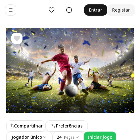
Curtir
Histórico
Entrar
Registar
Toggle navigation menu
Compartilhar
Preferências
Jogador único
24
Iniciar jogo
Peças