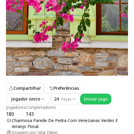
Compartilhar
Preferências
Jogador único
24
Iniciar jogo
Peças
Jogadores
Completadores
180
143
Charmosa Parede De Pedra Com Venezianas Verdes E
Arranjo Floral.
Imagem por
Hilal Diken