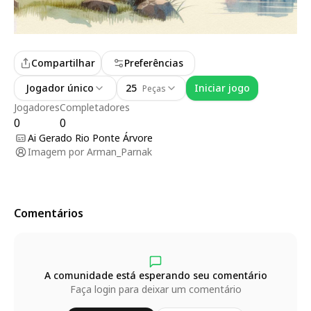
Compartilhar
Preferências
Jogador único
25
Iniciar jogo
Peças
Jogadores
Completadores
0
0
Ai Gerado Rio Ponte Árvore
Imagem por
Arman_Parnak
Comentários
A comunidade está esperando seu comentário
Faça login para deixar um comentário