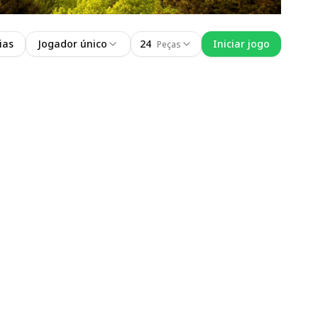
ias
Jogador único
24
Iniciar jogo
Peças