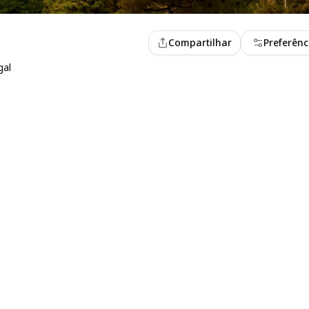
Compartilhar
Preferênc
gal