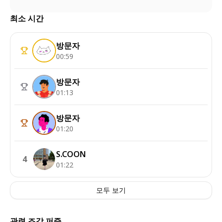
최소 시간
방문자
00:59
방문자
01:13
방문자
01:20
S.COON
4
01:22
모두 보기
관련 조각 퍼즐