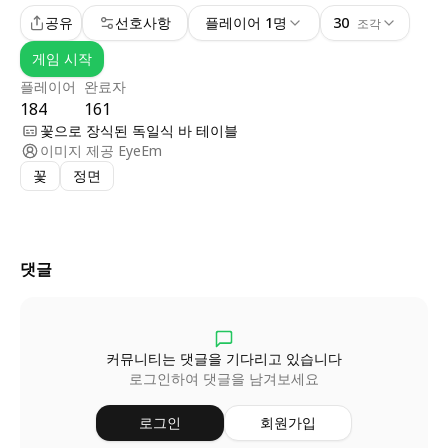
공유
선호사항
플레이어 1명
30
조각
게임 시작
플레이어
완료자
184
161
꽃으로 장식된 독일식 바 테이블
이미지 제공
EyeEm
꽃
정면
댓글
커뮤니티는 댓글을 기다리고 있습니다
로그인하여 댓글을 남겨보세요
로그인
회원가입