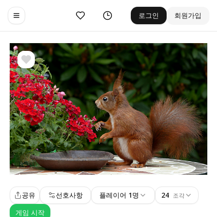
좋아요
기록
로그인
회원가입
Toggle navigation menu
공유
선호사항
플레이어 1명
24
조각
게임 시작