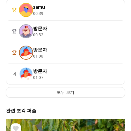
samu
00:39
방문자
00:52
방문자
01:06
방문자
4
01:07
모두 보기
관련 조각 퍼즐