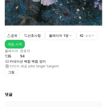
공유
선호사항
플레이어 1명
42
조각
게임 시작
플레이어
완료자
136
94
카네이션 백합 백합 장미
이미지 제공
John Singer Sargent
그림
댓글