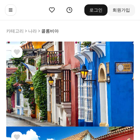
좋아요
기록
로그인
회원가입
Toggle navigation menu
카테고리
나라
콜롬비아