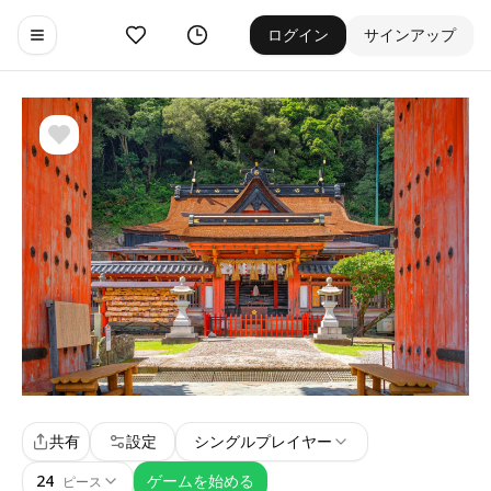
お気に入り
ゲーム履歴
ログイン
サインアップ
Toggle navigation menu
共有
設定
シングルプレイヤー
24
ゲームを始める
ピース