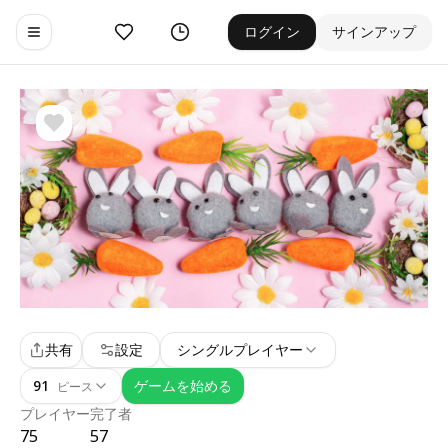
お気に入り
ゲーム履歴
ログイン
サインアップ
Toggle navigation menu
共有
設定
シングルプレイヤー
91
ゲームを始める
ピース
プレイヤー
完了者
75
57