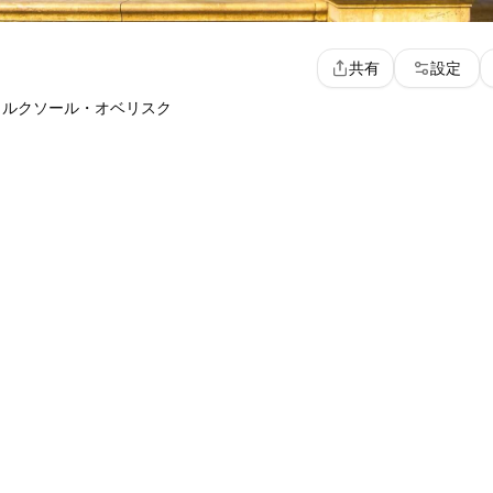
共有
設定
とルクソール・オベリスク