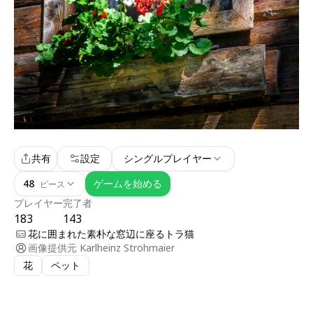
共有
設定
シングルプレイヤー
48
ゲームを始める
ピース
プレイヤー
完了者
183
143
花に囲まれた素朴な窓辺に座るトラ猫
画像提供元
Karlheinz Strohmaier
花
ペット