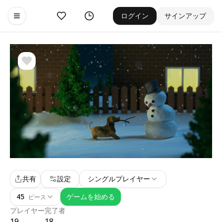
お気に入り
ゲーム履歴
ログイン
サインアップ
Toggle navigation menu
共有
設定
シングルプレイヤー
45
ゲームを始める
ピース
プレイヤー
完了者
19
18