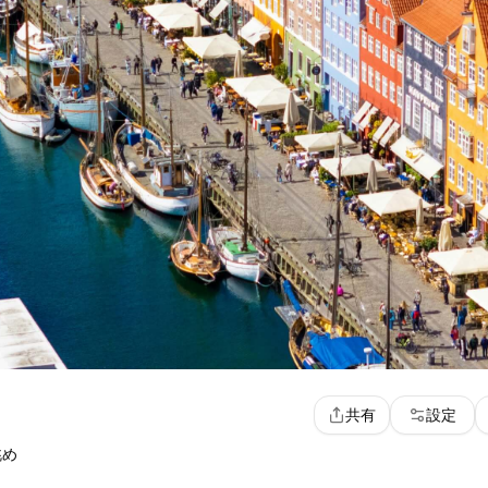
共有
設定
眺め