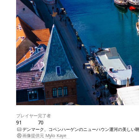
プレイヤー
完了者
91
70
デンマーク、コペンハーゲンのニューハウン運河の美しい
画像提供元
Mylo Kaye