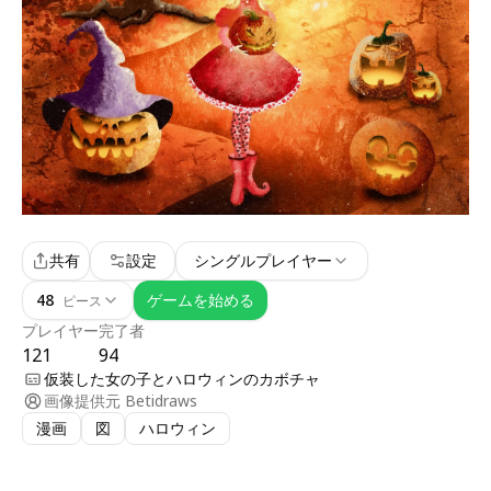
共有
設定
シングルプレイヤー
48
ゲームを始める
ピース
プレイヤー
完了者
121
94
仮装した女の子とハロウィンのカボチャ
画像提供元
Betidraws
漫画
図
ハロウィン