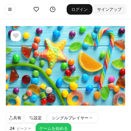
お気に入り
ゲーム履歴
ログイン
サインアップ
Toggle navigation menu
共有
設定
シングルプレイヤー
24
ゲームを始める
ピース