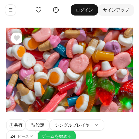
お気に入り
ゲーム履歴
ログイン
サインアップ
Toggle navigation menu
共有
設定
シングルプレイヤー
24
ゲームを始める
ピース