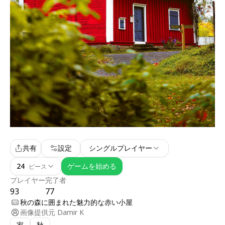
共有
設定
シングルプレイヤー
24
ゲームを始める
ピース
プレイヤー
完了者
93
77
秋の森に囲まれた魅力的な赤い小屋
画像提供元
Damir K
家
秋