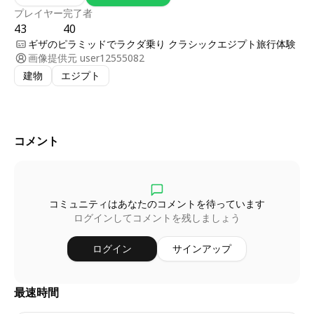
プレイヤー
完了者
43
40
ギザのピラミッドでラクダ乗り クラシックエジプト旅行体験
画像提供元
user12555082
建物
エジプト
コメント
コミュニティはあなたのコメントを待っています
ログインしてコメントを残しましょう
ログイン
サインアップ
最速時間