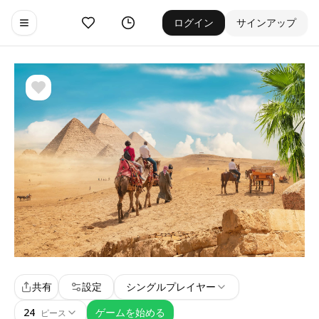
お気に入り
ゲーム履歴
ログイン
サインアップ
Toggle navigation menu
共有
設定
シングルプレイヤー
24
ゲームを始める
ピース