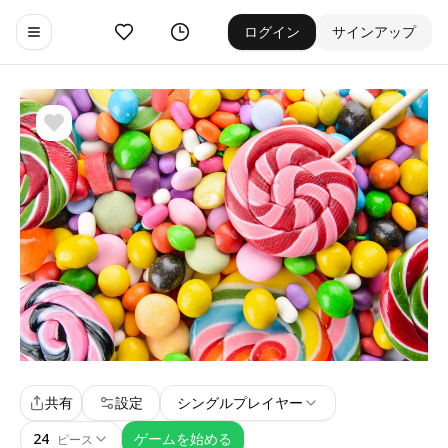
お気に入り
ゲーム履歴
ログイン
サインアップ
Toggle navigation menu
共有
設定
シングルプレイヤー
24
ゲームを始める
ピース