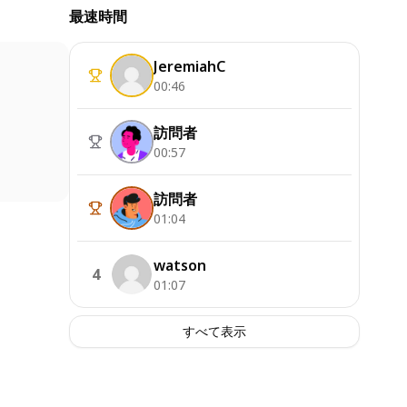
最速時間
JeremiahC
00:46
訪問者
00:57
訪問者
01:04
watson
4
01:07
すべて表示