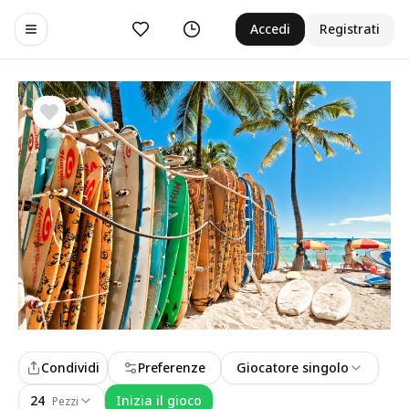
Preferiti
Cronologia
Accedi
Registrati
Toggle navigation menu
Condividi
Preferenze
Giocatore singolo
24
Inizia il gioco
Pezzi