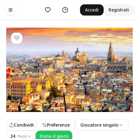
Preferiti
Cronologia
Accedi
Registrati
Toggle navigation menu
Condividi
Preferenze
Giocatore singolo
24
Inizia il gioco
Pezzi