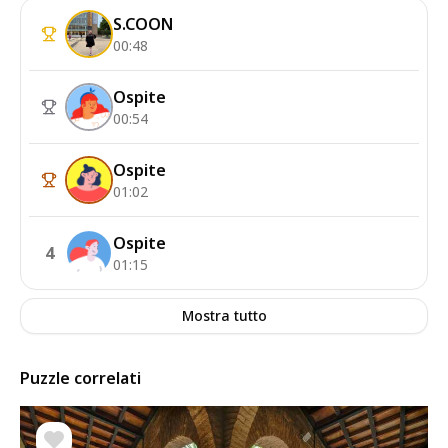
S.COON
00:48
Ospite
00:54
Ospite
01:02
Ospite
4
01:15
Mostra tutto
Puzzle correlati