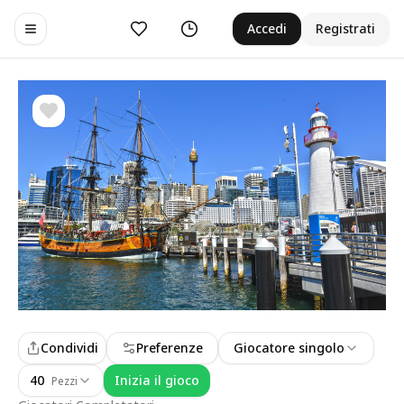
Preferiti
Cronologia
Accedi
Registrati
Toggle navigation menu
Condividi
Preferenze
Giocatore singolo
40
Inizia il gioco
Pezzi