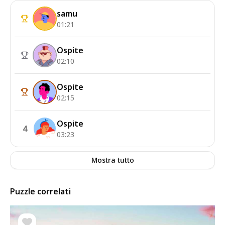
samu
01:21
Ospite
02:10
Ospite
02:15
Ospite
4
03:23
Mostra tutto
Puzzle correlati