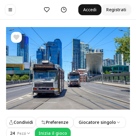
Preferiti
Cronologia
Accedi
Registrati
Toggle navigation menu
Condividi
Preferenze
Giocatore singolo
24
Inizia il gioco
Pezzi