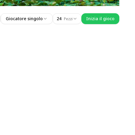
Giocatore singolo
24
Inizia il gioco
Pezzi