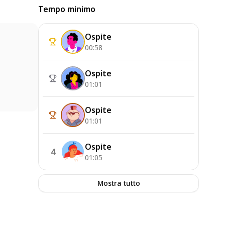
Tempo minimo
Ospite
00:58
Ospite
01:01
Ospite
01:01
Ospite
4
01:05
Mostra tutto