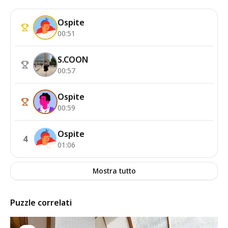
Ospite
00:51
S.COON
00:57
Ospite
00:59
Ospite
4
01:06
Mostra tutto
Puzzle correlati