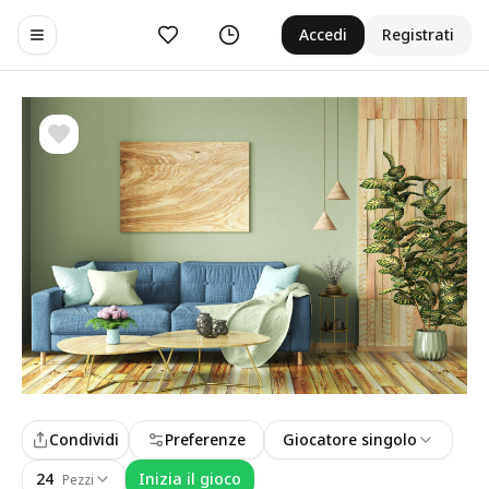
Preferiti
Cronologia
Accedi
Registrati
Toggle navigation menu
Condividi
Preferenze
Giocatore singolo
24
Inizia il gioco
Pezzi