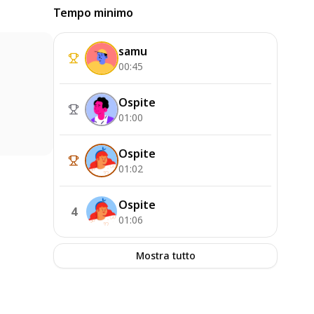
Tempo minimo
samu
00:45
Ospite
01:00
Ospite
01:02
Ospite
4
01:06
Mostra tutto