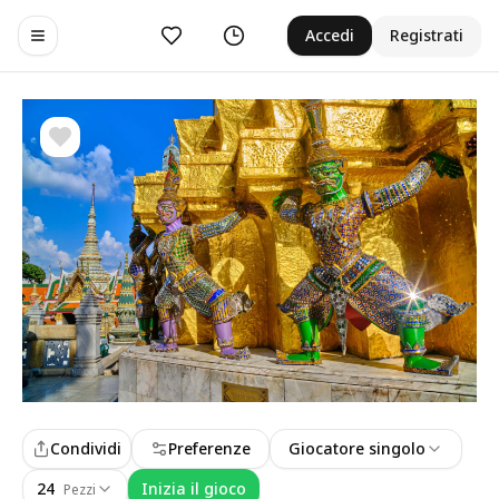
Preferiti
Cronologia
Accedi
Registrati
Toggle navigation menu
Condividi
Preferenze
Giocatore singolo
24
Inizia il gioco
Pezzi