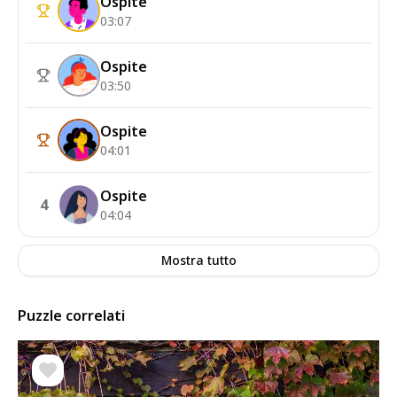
Ospite
03:07
Ospite
03:50
Ospite
04:01
Ospite
4
04:04
Mostra tutto
Puzzle correlati