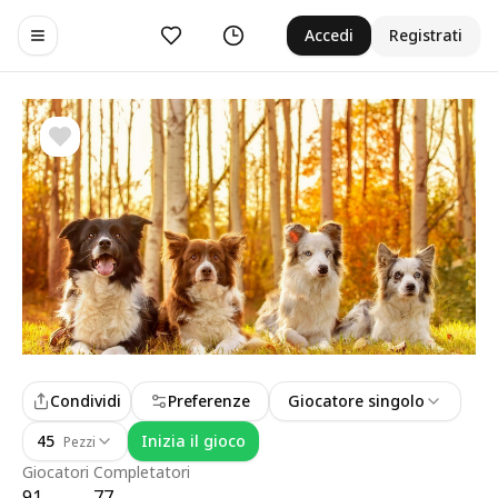
Preferiti
Cronologia
Accedi
Registrati
Toggle navigation menu
Condividi
Preferenze
Giocatore singolo
45
Inizia il gioco
Pezzi
Giocatori
Completatori
91
77