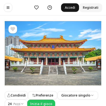
Preferiti
Cronologia
Accedi
Registrati
Toggle navigation menu
Condividi
Preferenze
Giocatore singolo
24
Inizia il gioco
Pezzi