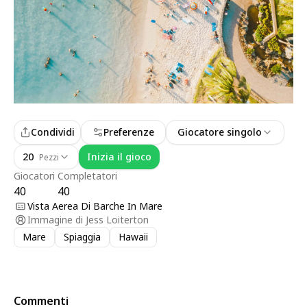
Condividi
Preferenze
Giocatore singolo
20
Inizia il gioco
Pezzi
Giocatori
Completatori
40
40
Vista Aerea Di Barche In Mare
Immagine di
Jess Loiterton
Mare
Spiaggia
Hawaii
Commenti