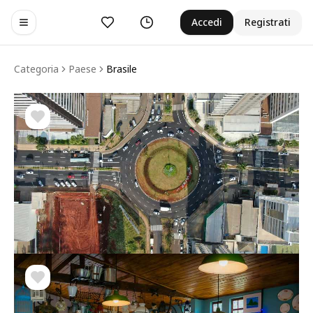
Preferiti
Cronologia
Accedi
Registrati
Toggle navigation menu
Categoria
Paese
Brasile