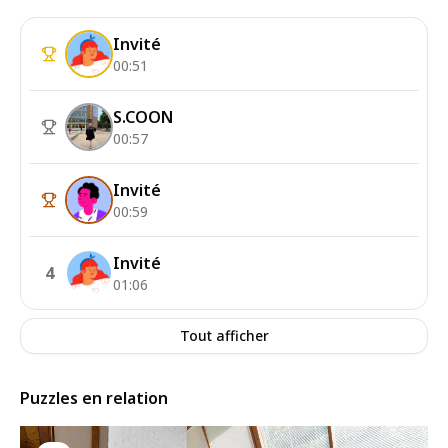
Invité
00:51
S.COON
00:57
Invité
00:59
Invité
4
01:06
Tout afficher
Puzzles en relation