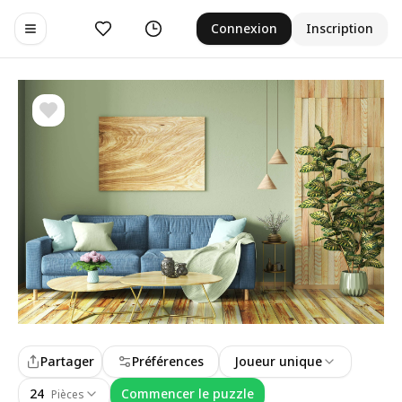
Aimer
Historique
Connexion
Inscription
Toggle navigation menu
Partager
Préférences
Joueur unique
24
Commencer le puzzle
Pièces