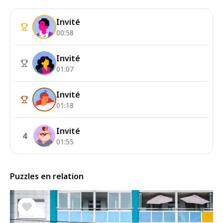
Invité
00:58
Invité
01:07
Invité
01:18
Invité
4
01:55
Puzzles en relation