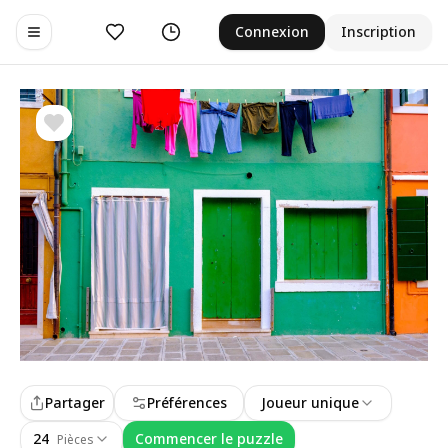
Aimer
Historique
Connexion
Inscription
Toggle navigation menu
Partager
Préférences
Joueur unique
24
Commencer le puzzle
Pièces