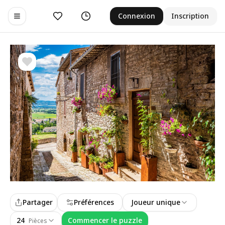
Aimer
Historique
Connexion
Inscription
Toggle navigation menu
Partager
Préférences
Joueur unique
24
Commencer le puzzle
Pièces