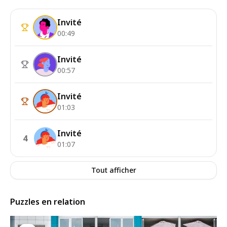
Invité
00:49
Invité
00:57
Invité
01:03
Invité
4
01:07
Tout afficher
Puzzles en relation