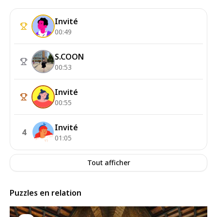
Invité
00:49
S.COON
00:53
Invité
00:55
Invité
4
01:05
Tout afficher
Puzzles en relation