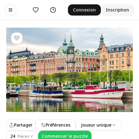
Aimer
Historique
Connexion
Inscription
Toggle navigation menu
Partager
Préférences
Joueur unique
24
Commencer le puzzle
Pièces