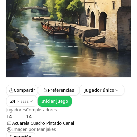
Compartir
Preferencias
Jugador único
24
Iniciar juego
Piezas
Jugadores
Completadores
14
14
Acuarela Cuadro Pintado Canal
Imagen por
Marijakes
Ilustración