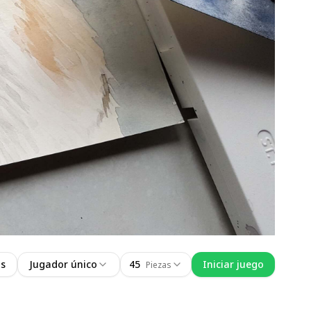
as
Jugador único
45
Iniciar juego
Piezas