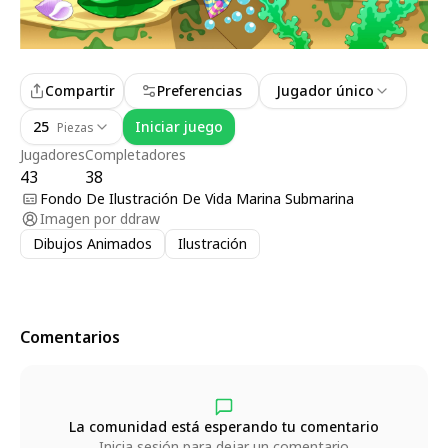
Compartir
Preferencias
Jugador único
25
Iniciar juego
Piezas
Jugadores
Completadores
43
38
Fondo De Ilustración De Vida Marina Submarina
Imagen por
ddraw
Dibujos Animados
Ilustración
Comentarios
La comunidad está esperando tu comentario
Inicia sesión para dejar un comentario