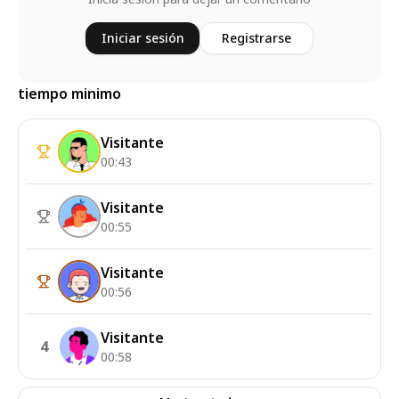
Iniciar sesión
Registrarse
tiempo minimo
Visitante
00:43
Visitante
00:55
Visitante
00:56
Visitante
4
00:58