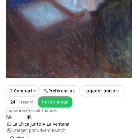
Compartir
Preferencias
Jugador único
24
Iniciar juego
Piezas
Jugadores
Completadores
59
45
La Chica Junto A La Ventana
Imagen por
Edvard Munch
Cuadro