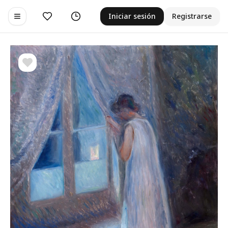
Me gusta
Historial
Iniciar sesión
Registrarse
Toggle navigation menu