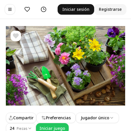
Me gusta
Historial
Iniciar sesión
Registrarse
Toggle navigation menu
Compartir
Preferencias
Jugador único
24
Iniciar juego
Piezas