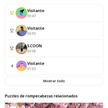
Visitante
00:47
Visitante
00:55
S.COON
00:58
Visitante
4
01:03
Mostrar todo
Puzzles de rompecabezas relacionados