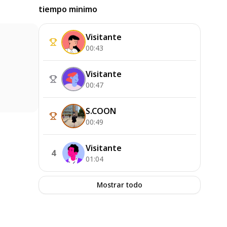
tiempo minimo
Visitante
00:43
Visitante
00:47
S.COON
00:49
Visitante
4
01:04
Mostrar todo