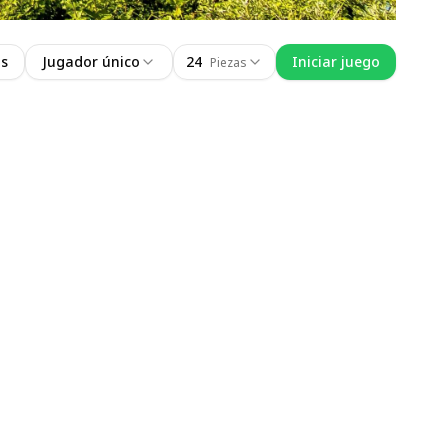
as
Jugador único
24
Iniciar juego
Piezas