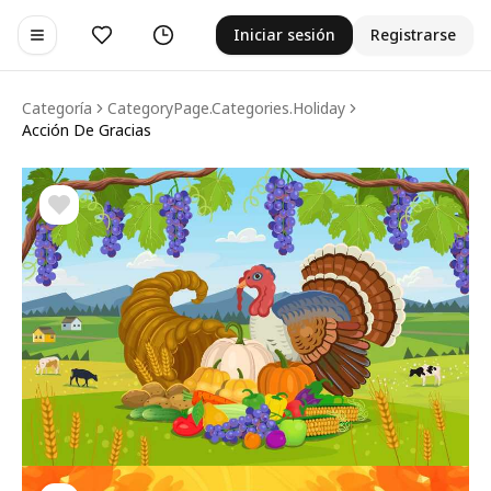
Me gusta
Historial
Iniciar sesión
Registrarse
Toggle navigation menu
Categoría
CategoryPage.categories.holiday
Acción De Gracias