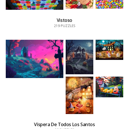
Vistoso
219
PUZZLES
Víspera De Todos Los Santos