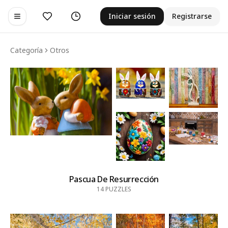
Me gusta
Historial
Iniciar sesión
Registrarse
Toggle navigation menu
Categoría
Otros
Pascua De Resurrección
14
PUZZLES