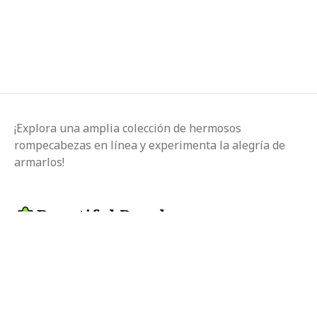
¡Explora una amplia colección de hermosos
rompecabezas en línea y experimenta la alegría de
armarlos!
Beautiful Puzzle
Cambiar idioma
© 2025 beautifulpuzzle.com
Síguenos en