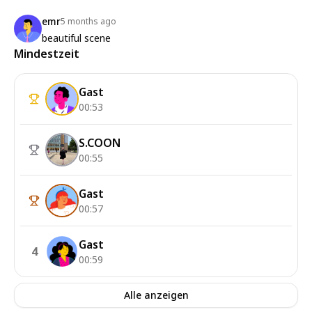
emr
5 months ago
beautiful scene
Mindestzeit
Gast
00:53
S.COON
00:55
Gast
00:57
Gast
4
00:59
Alle anzeigen