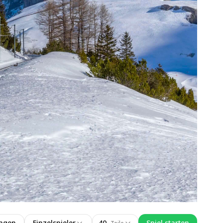
ungen
Einzelspieler
40
Spiel starten