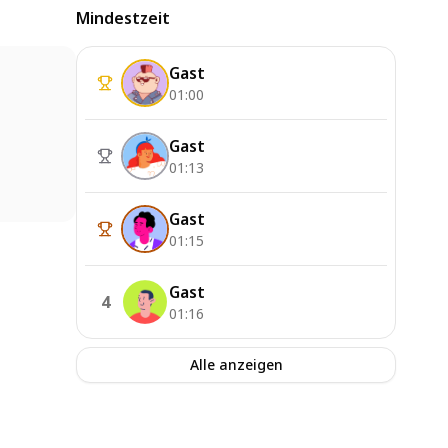
Mindestzeit
Gast
01:00
Gast
01:13
Gast
01:15
Gast
4
01:16
Alle anzeigen