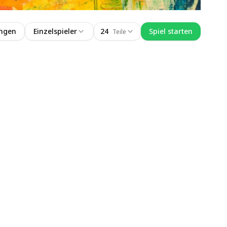
ungen
Einzelspieler
24
Spiel starten
Teile