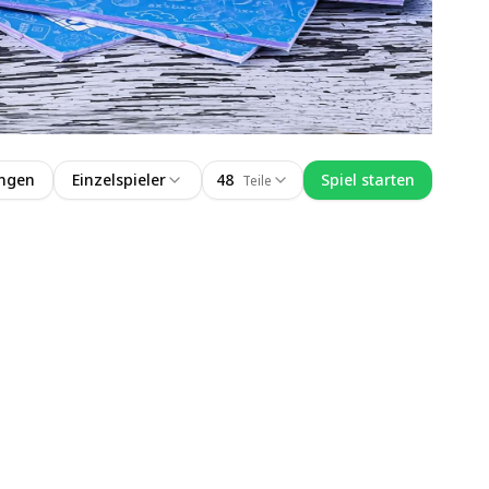
ungen
Einzelspieler
48
Spiel starten
Teile