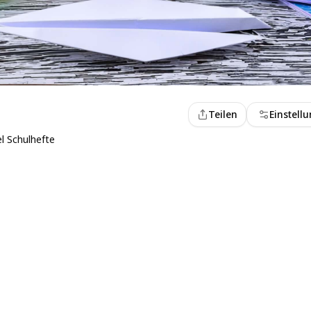
Teilen
Einstell
l Schulhefte