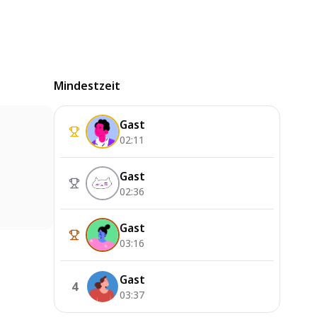
Mindestzeit
Gast
02:11
Gast
02:36
Gast
03:16
Gast
4
03:37